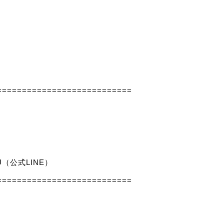
====
=======================
U
（公式LINE）
===========================