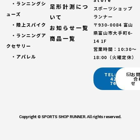
Store
・ランニングシ
足形計測につ
スポーツショップ
ューズ
いて
ランナー
・陸上スパイク
〒930-0084 富山
お知らせ一覧
県富山市大手町6-
・ランニングア
商品一覧
14 1F
クセサリー
営業時間：10:30～
・アパレル
18:00（火曜定休）
TEL:076-
お
422-
合
7688
Copyright © SPORTS SHOP RUNNER. All rights reserved.